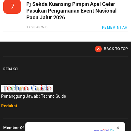
Pj Sekda Kuansing Pimpin Apel Gelar
7
Smartphone
Pasukan Pengamanan Event Nasional
Guide
Pacu Jalur 2026
EduBudaya
17:20:43 WIB
PEMERINTAH
EduStyle
TeknoGame
BACK TO TOP
Economy
Tekno
REDAKSI
Recipes
Loker
Penanggung Jawab : Techno Guide
InfoKepri
Redaksi
KuansingTerkini
Bisnis
×
Member Of
Sehat