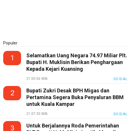
Real
Gadget
Guide
Cat
Food
Populer
Lifestyle
Selamatkan Uang Negara 74.97 Miliar Plt.
1
Bupati H. Muklisin Berikan Penghargaan
Review
Pinjol
Kepada Kejari Kuansing
SourceCode
21:00:56 WIB
SOSIAL
Otomotif
Bupati Zukri Desak BPH Migas dan
2
Pertamina Segera Buka Penyaluran BBM
infotorial
untuk Kuala Kampar
Tutor
21:07:30 WIB
SOSIAL
Theme
Untuk Berjalannya Roda Pemerintahan
3