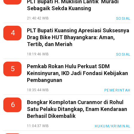
Sains
PLT Bupati H. Muklisin Lantik Muradi
Sebagaik Sekda Kuansing
Finance
21:40:42 WIB
SOSIAL
Entertain
PLT Bupati Kuansing Apresiasi Suksesnya
4
Edukasi
Drag Bike HUT Bhayangkara: Aman,
InfoTerbaru
Tertib, dan Meriah
Traveling
18:19:46 WIB
SOSIAL
Sport
Pemkab Rokan Hulu Perkuat SDM
5
Keinsinyuran, IKD Jadi Fondasi Kebijakan
TeknoPedia
Pembangunan
Blog
18:35:44 WIB
PEMERINTAH
Techno
Bongkar Komplotan Curanmor di Rohul
6
Guide
Satu Pelaku Ditangkap, Enam Kendaraan
Automotive
Berhasil Dikembalik
Guide
11:04:37 WIB
HUKUM/KRIMINAL
Trending